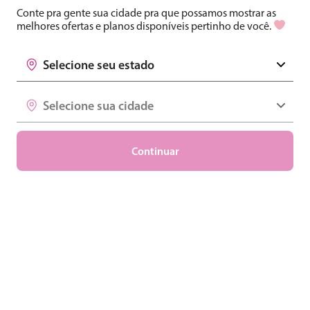
Principais artigos em
Conte pra gente sua cidade pra que possamos mostrar as
melhores ofertas e planos disponíveis pertinho de você.
Tecnologia
Selecione seu estado
Selecione seu estado
Selecione sua cidade
Selecione sua cidade
Marketing
Continuar
Saiba como higienizar seu notebook
da forma mais correta
Você sabia que misturas caseiras, sabão, álcool em gel e
outros produtos podem causar danos ao seu aparelho, a
Ler mais