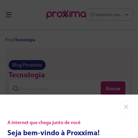
Selecione sua região
Blog
/
Tecnologia
Blog Proxxima
Tecnologia
Buscar
×
A internet que chega junto de você
Destaques
Seja bem-vindo à Proxxima!