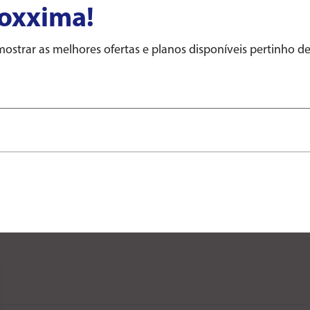
roxxima!
Ao enviar seus dados, você concorda co
e a LGPD (Lei nº 13.709/2018).
strar as melhores ofertas e planos disponíveis pertinho d
Sobre nós
Atendimento
Blog
2ª via de fatura
dade
Trabalhe Conosco
Perguntas frequentes
Patrocínios
Contratos e Regulamentos
Portal do Investidor
Endereços e Horários