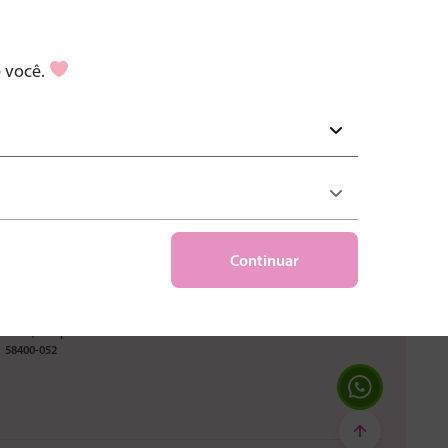
m o uso das informações conforme a Política de Privacidade da Proxxima
e você.
Fale com a gente
0800 083 1155
Continuar
falecom@proxxima.net
Av. Pres. Getúlio Vargas, 575 - Piso
18
Prata, Campina Grande - PB
58400-052