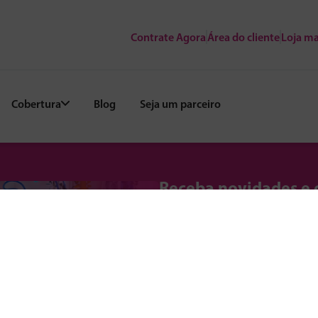
Contrate Agora
Área do cliente
Loja ma
Cobertura
Blog
Seja um parceiro
Receba novidades e 
Fique por dentro de promoções, 
exclusivos para sua região.
E-mail*