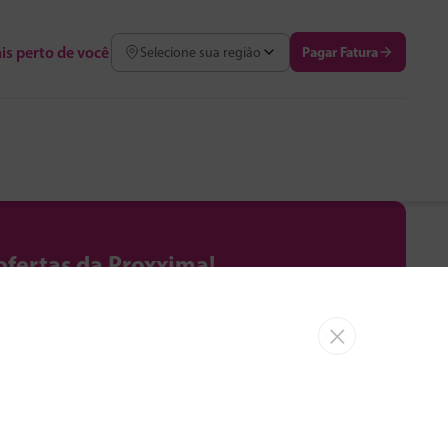
is perto de você
Pagar Fatura
Selecione sua região
ofertas da Proxxima!
aumento de velocidade e benefícios
×
Assinar