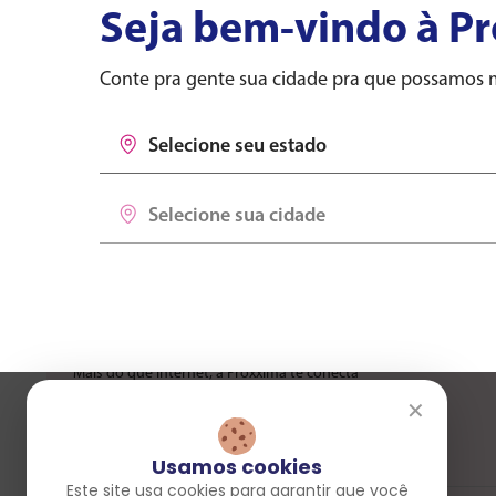
Seja bem-vindo à P
Conte pra gente sua cidade pra que possamos mo
Selecione seu estado
Selecione seu estado
Selecione sua cidade
Selecione sua cidade
Seja Proxxima
Planos
A Proxxima tá pertinho de você pra levar o
Pesquisa de Quali
mundo até aí.
Estude, trabalhe, assista, jogue e viva cada
Cobertura
momento com a melhor conexão da região.
Mais do que internet, a Proxxima te conecta
com os seus sonhos.
✕
Usamos cookies
Este site usa cookies para garantir que você