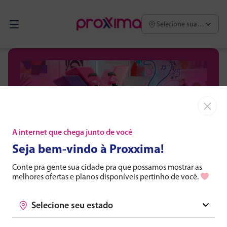
Selecione sua região
×
A internet que chega junto de você
Seja bem-vindo à Proxxima!
Receba novidades e ofertas da
Proxxima!
Conte pra gente sua cidade pra que possamos mostrar as
melhores ofertas e planos disponíveis pertinho de você.
Fique por dentro de promoções, aumento de
Selecione seu estado
velocidade e benefícios exclusivos para sua região.
Selecione seu estado
E-mail*
Selecione sua cidade