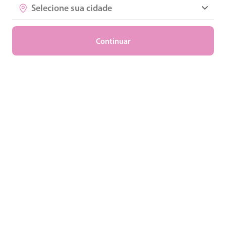
Selecione sua cidade
Assinar
Continuar
Ao enviar seus dados, você concorda com o uso das informações
conforme a Política de Privacidade da Proxxima e a LGPD (Lei nº
13.709/2018).
A Proxxima tá pertinho de você pra levar o mundo até
aí.
Estude, trabalhe, assista, jogue e viva cada momento com a
melhor conexão da região. Mais do que internet, a Proxxima te
conecta com os seus sonhos.