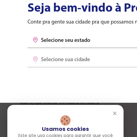
Seja bem-vindo à P
Conte pra gente sua cidade pra que possamos mo
Selecione seu estado
Selecione seu estado
Selecione sua cidade
Selecione sua cidade
Seja Proxxima
Planos
A Proxxima tá pertinho de você pra levar o
Pesquisa de Quali
mundo até aí.
Estude, trabalhe, assista, jogue e viva cada
Cobertura
momento com a melhor conexão da região.
Mais do que internet, a Proxxima te conecta
com os seus sonhos.
✕
Usamos cookies
Este site usa cookies para garantir que você