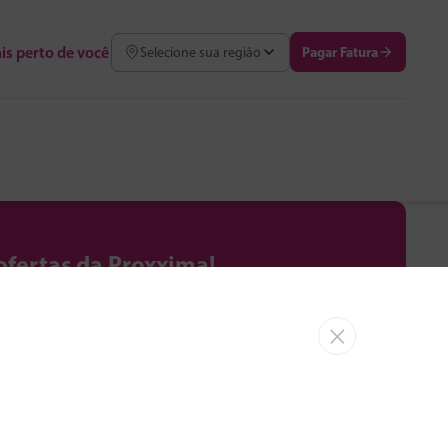
is perto de você
Pagar Fatura
Selecione sua região
ofertas da Proxxima!
aumento de velocidade e benefícios
×
Assinar