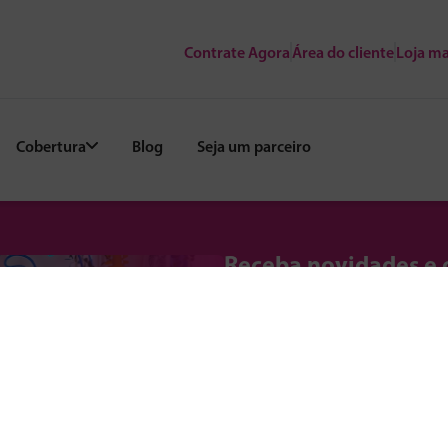
Contrate Agora
Área do cliente
Loja ma
Cobertura
Blog
Seja um parceiro
Receba novidades e 
Fique por dentro de promoções, 
exclusivos para sua região.
E-mail*