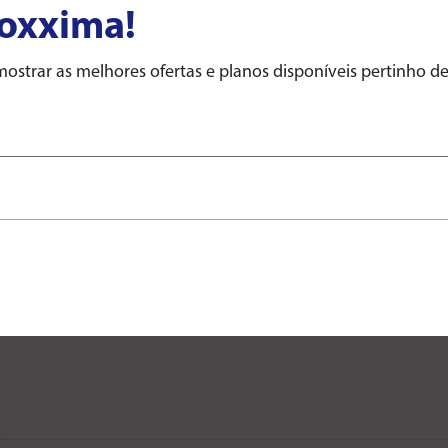
roxxima!
Ao enviar seus dados, você concorda co
e a LGPD (Lei nº 13.709/2018).
strar as melhores ofertas e planos disponíveis pertinho d
Sobre nós
Atendimento
Blog
2ª via de fatura
dade
Trabalhe Conosco
Perguntas frequentes
Patrocínios
Contratos e Regulamentos
Portal do Investidor
Endereços e Horários