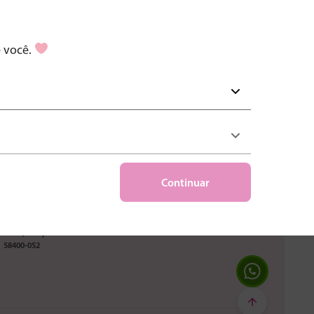
m o uso das informações conforme a Política de Privacidade da Proxxima
e você.
Fale com a gente
0800 083 1155
Continuar
falecom@proxxima.net
Av. Pres. Getúlio Vargas, 575 - Piso
18
Prata, Campina Grande - PB
58400-052