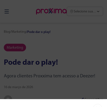
Selecione sua região
Blog
/
Marketing
/
Pode dar o play!
Marketing
Pode dar o play!
Agora clientes Proxxima tem acesso a Deezer!
16 de março de 2026
Compartilhar