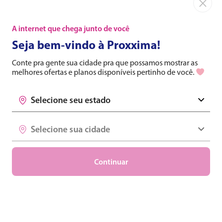
×
A internet que chega junto de você
Seja bem-vindo à Proxxima!
Conte pra gente sua cidade pra que possamos mostrar as
melhores ofertas e planos disponíveis pertinho de você.
Selecione seu estado
Selecione seu estado
Selecione sua cidade
Selecione sua cidade
Continuar
O serviço de streaming chega para complementar as
vantagens, que só clientes Proxxima têm. Agora, ao adquirir
um dos planos da provedora, os clientes terão acesso a mais de