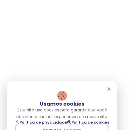
Blog
Trabalhe Conosco
Patrocínios
Portal do Investidor
Atendimento
2ª via de fatura
Perguntas frequentes
Contratos e Regulamentos
Endereços e Horários
✕
Fale com a gente
0800 083 1155
Usamos cookies
falecom@proxxima.net
Este site usa cookies para garantir que você
obtenha a melhor experiência em nosso site.
Av. Pres. Getúlio Vargas, 575 - Piso 18
Política de privacidade
Política de cookies
Prata, Campina Grande - PB
58400-052