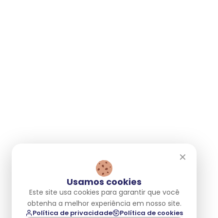
Blog
Trabalhe Conosco
Patrocínios
Portal do Investidor
Atendimento
2ª via de fatura
Perguntas frequentes
Contratos e Regulamentos
Endereços e Horários
✕
Fale com a gente
0800 083 1155
Usamos cookies
falecom@proxxima.net
Este site usa cookies para garantir que você
obtenha a melhor experiência em nosso site.
Av. Pres. Getúlio Vargas, 575 - Piso 18
Política de privacidade
Política de cookies
Prata, Campina Grande - PB