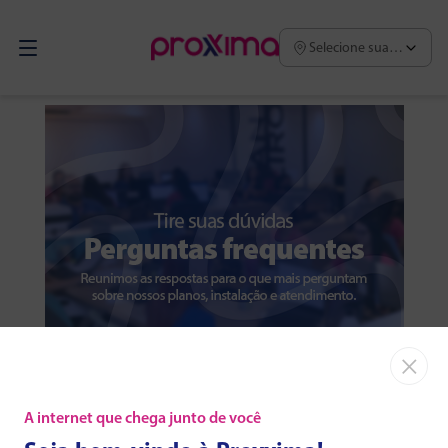
Selecione sua região
×
A internet que chega junto de você
Tire suas dúvidas