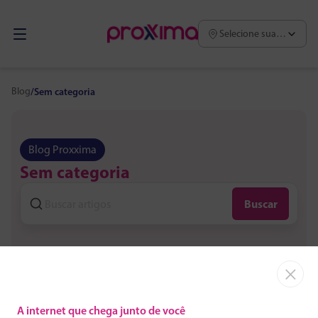
Selecione sua região
Blog
/
Sem categoria
Blog Proxxima
Sem categoria
Buscar
×
Destaques
A internet que chega junto de você