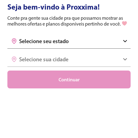
Principais artigos em Sem
Seja bem-vindo à Proxxima!
categoria
Conte pra gente sua cidade pra que possamos mostrar as
melhores ofertas e planos disponíveis pertinho de você.
Selecione seu estado
Selecione seu estado
Para sua casa
Selecione sua cidade
Selecione sua cidade
Continuar
Nasce mais uma operadora
competitiva no Nordeste: a Proxxima
Na onda de consolidações, nasce mais um provedor
competitivo no Nordeste.
Ler mais